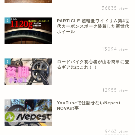
36835
view
2
PARTICLE 超軽量ワイドリム第4世
代カーボンスポーク装着した新世代
ホイール
13094
view
3
ロードバイク初心者が山を簡単に登
るギア比はこれ！！
12955
view
4
YouTubeでは話せないNepest
NOVAの事
9463
view