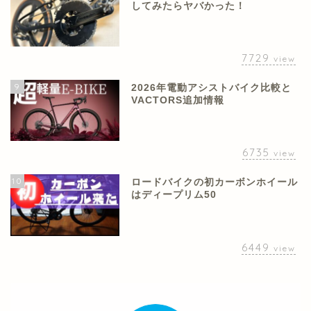
してみたらヤバかった！
7729
view
9
2026年電動アシストバイク比較と
VACTORS追加情報
6735
view
10
ロードバイクの初カーボンホイール
はディープリム50
6449
view