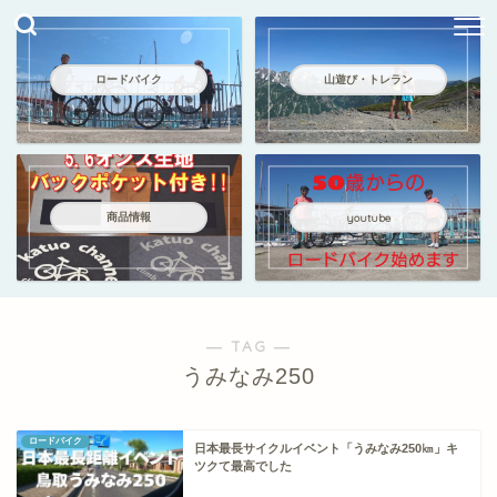
ロードバイク
山遊び・トレラン
商品情報
youtube
― TAG ―
うみなみ250
ロードバイク
日本最長サイクルイベント「うみなみ250㎞」キ
ツクて最高でした