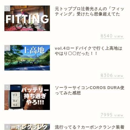
5
元トッププロ辻善光さんの「フィッ
ティング」受けたら想像超えてた
8540
view
6
vol.4ロードバイクで行く上高地は
やはり〇〇だった！！
8306
view
7
ソーラーサイコンCOROS DURA使
ってみた感想
7995
view
8
流行ってる？カーボンクランク装着