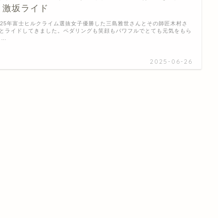
と激坂ライド
025年富士ヒルクライム選抜女子優勝した三島雅世さんとその師匠木村さ
とライドしてきました。ペダリングも笑顔もパワフルでとても元気をもら
 …
2025-06-26