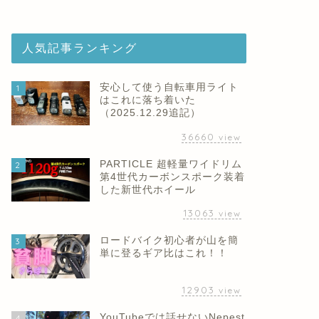
人気記事ランキング
安心して使う自転車用ライト
1
はこれに落ち着いた
（2025.12.29追記）
36660
view
PARTICLE 超軽量ワイドリム
2
第4世代カーボンスポーク装着
した新世代ホイール
13063
view
ロードバイク初心者が山を簡
3
単に登るギア比はこれ！！
12903
view
YouTubeでは話せないNepest
4