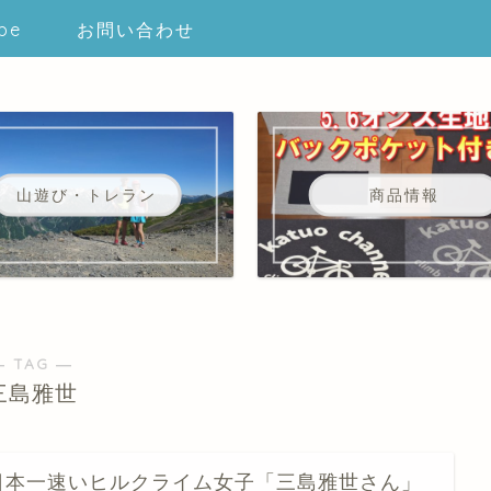
be
お問い合わせ
山遊び・トレラン
商品情報
― TAG ―
三島雅世
日本一速いヒルクライム女子「三島雅世さん」