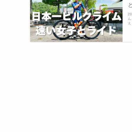
2
ん
え