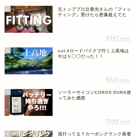
5
元トッププロ辻善光さんの「フィッ
ティング」受けたら想像超えてた
8547
view
6
vol.4ロードバイクで行く上高地は
やはり〇〇だった！！
8320
view
7
ソーラーサイコンCOROS DURA使
ってみた感想
7999
view
8
流行ってる？カーボンクランク装着