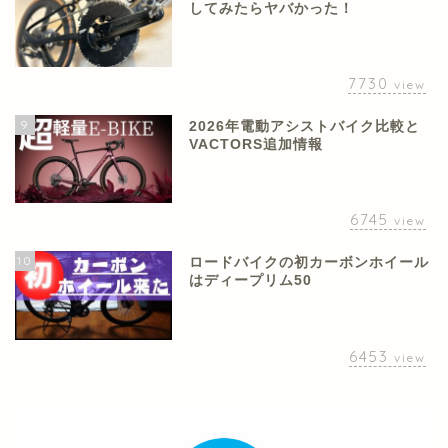
してみたらヤバかった！
7730
view
9
2026年電動アシストバイク比較と
VACTORS追加情報
6745
view
10
ロードバイクの初カーボンホイール
はディープリム50
6453
view