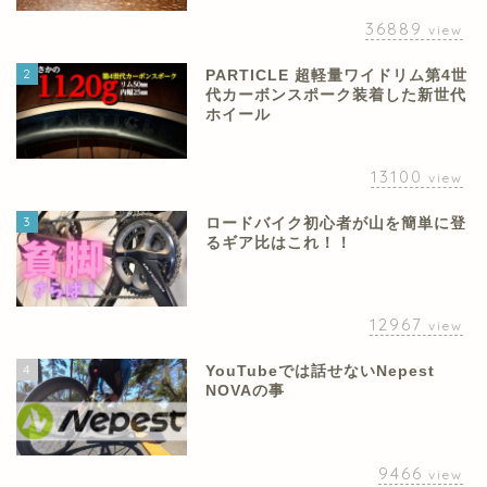
36889
view
2
PARTICLE 超軽量ワイドリム第4世
代カーボンスポーク装着した新世代
ホイール
13100
view
3
ロードバイク初心者が山を簡単に登
るギア比はこれ！！
12967
view
4
YouTubeでは話せないNepest
NOVAの事
9466
view