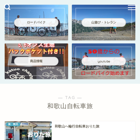
ロードバイク
山遊び・トレラン
商品情報
youtube
― TAG ―
和歌山自転車旅
旅・観光
和歌山へ輪行自転車おりた旅