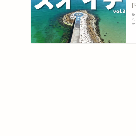
紛
な
せ