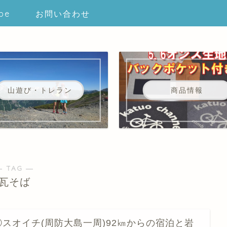
be
お問い合わせ
山遊び・トレラン
商品情報
― TAG ―
瓦そば
③スオイチ(周防大島一周)92㎞からの宿泊と岩