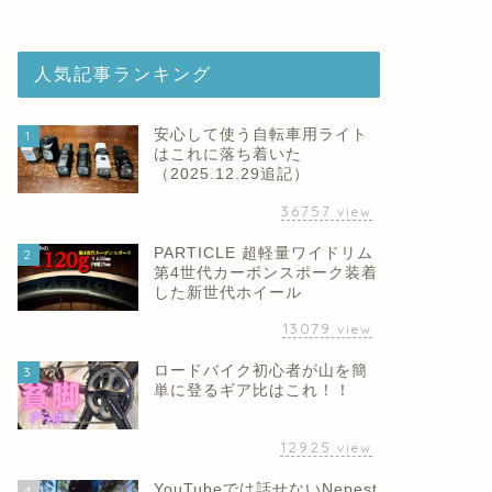
人気記事ランキング
安心して使う自転車用ライト
1
はこれに落ち着いた
（2025.12.29追記）
36757
view
PARTICLE 超軽量ワイドリム
2
第4世代カーボンスポーク装着
した新世代ホイール
13079
view
ロードバイク初心者が山を簡
3
単に登るギア比はこれ！！
12925
view
YouTubeでは話せないNepest
4