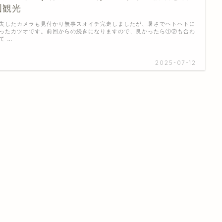
国観光
失したカメラも見付かり無事スオイチ完走しましたが、暑さでヘトヘトに
ったカツオです。前回からの続きになりますので、良かったら①②も合わ
て …
2025-07-12