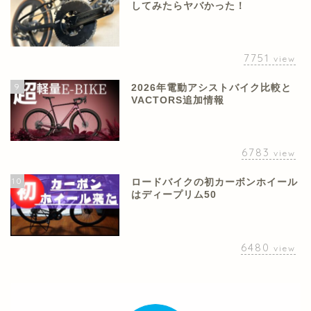
してみたらヤバかった！
7751
view
9
2026年電動アシストバイク比較と
VACTORS追加情報
6783
view
10
ロードバイクの初カーボンホイール
はディープリム50
6480
view