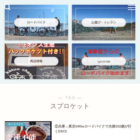
ロードバイク
山遊び・トレラン
商品情報
youtube
― TAG ―
スプロケット
ロードバイク
②兵庫→東京540㎞ロードバイクで夫婦102歳が行
くDAY2