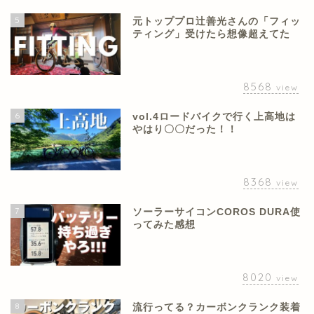
5
元トッププロ辻善光さんの「フィッ
ティング」受けたら想像超えてた
8568
view
6
vol.4ロードバイクで行く上高地は
やはり〇〇だった！！
8368
view
7
ソーラーサイコンCOROS DURA使
ってみた感想
8020
view
8
流行ってる？カーボンクランク装着