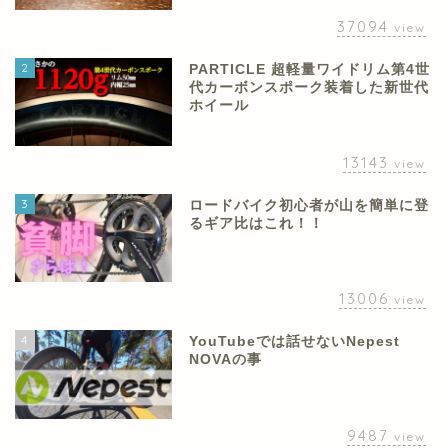
37094
view
2
PARTICLE 超軽量ワイドリム第4世
代カーボンスポーク装着した新世代
ホイール
13143
view
3
ロードバイク初心者が山を簡単に登
るギア比はこれ！！
13006
view
4
YouTubeでは話せないNepest
NOVAの事
9487
view