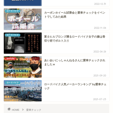
2022-12-31
ロードバイク
カーボンホイール試乗会と愛車チェックをイベン
トでしてみた結果
2022-11-06
ロードバイク
富士ヒルブロンズ獲るロードバイク女子の膝は骨
切り術でボルト入り
2022-06-26
youtube
あいあいにっしゃんねるさんに愛車チェックされ
ましたｗ
2021-09-20
ロードバイク
ロードバイク人気メーカーランキング by愛車チェ
ック
2021-07-25
HOME
愛車チェック