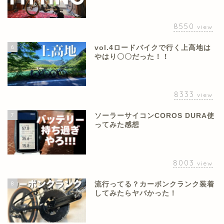
8550
view
6
vol.4ロードバイクで行く上高地は
やはり〇〇だった！！
8333
view
7
ソーラーサイコンCOROS DURA使
ってみた感想
8003
view
8
流行ってる？カーボンクランク装着
してみたらヤバかった！