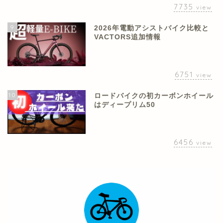
7735
view
9
2026年電動アシストバイク比較と
VACTORS追加情報
6751
view
10
ロードバイクの初カーボンホイール
はディープリム50
6456
view