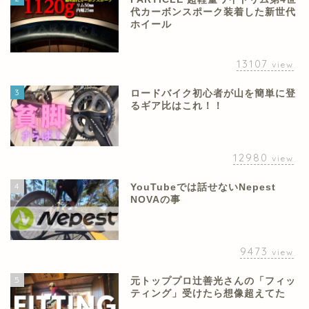
代カーボンスポーク装着した新世代
ホイール
13107
view
3
ロードバイク初心者が山を簡単に登
るギア比はこれ！！
12980
view
4
YouTubeでは話せないNepest
NOVAの事
9473
view
5
元トッププロ辻善光さんの「フィッ
ティング」受けたら想像超えてた