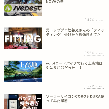
NOVAの事
9470
view
5
元トッププロ辻善光さんの「フィッ
ティング」受けたら想像超えてた
8550
view
6
vol.4ロードバイクで行く上高地は
やはり〇〇だった！！
8328
view
7
ソーラーサイコンCOROS DURA使
ってみた感想