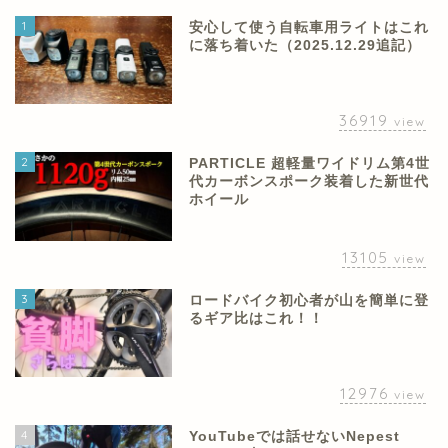
1
安心して使う自転車用ライトはこれ
に落ち着いた（2025.12.29追記）
36919
view
2
PARTICLE 超軽量ワイドリム第4世
代カーボンスポーク装着した新世代
ホイール
13105
view
3
ロードバイク初心者が山を簡単に登
るギア比はこれ！！
12976
view
4
YouTubeでは話せないNepest