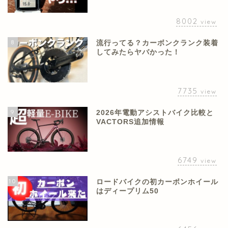
8002
view
8
流行ってる？カーボンクランク装着
してみたらヤバかった！
7735
view
9
2026年電動アシストバイク比較と
VACTORS追加情報
6749
view
10
ロードバイクの初カーボンホイール
はディープリム50