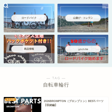
ロードバイク
山遊び・トレラン
商品情報
youtube
― TAG ―
自転車輪行
ミニベロ
2026BROMPTON（ブロンプトン）BESTパーツ
【収納編】