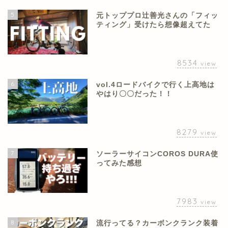
5
元トッププロ辻善光さんの「フィッ
ティング」受けたら想像超えてた
8534
view
6
vol.4ロードバイクで行く上高地は
やはり〇〇だった！！
8279
view
7
ソーラーサイコンCOROS DURA使
ってみた感想
7983
view
8
流行ってる？カーボンクランク装着