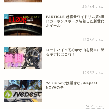
36784
view
2
PARTICLE 超軽量ワイドリム第4世
代カーボンスポーク装着した新世代
ホイール
13086
view
3
ロードバイク初心者が山を簡単に登
るギア比はこれ！！
12932
view
4
YouTubeでは話せないNepest
NOVAの事
9455
view