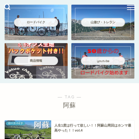
ロードバイク
山遊び・トレラン
商品情報
youtube
― TAG ―
阿蘇
ロードバイク
人生1度は行って欲しい！！阿蘇山周回はホンマ最
高やった！！vol.4