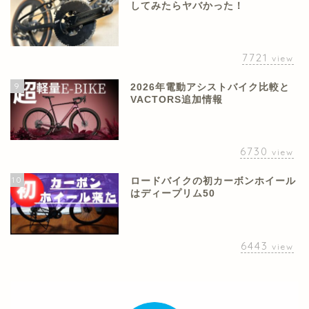
してみたらヤバかった！
7721
view
9
2026年電動アシストバイク比較と
VACTORS追加情報
6730
view
10
ロードバイクの初カーボンホイール
はディープリム50
6443
view