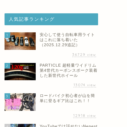
人気記事ランキング
安心して使う自転車用ライト
1
はこれに落ち着いた
（2025.12.29追記）
36729
view
PARTICLE 超軽量ワイドリム
2
第4世代カーボンスポーク装着
した新世代ホイール
13074
view
ロードバイク初心者が山を簡
3
単に登るギア比はこれ！！
12918
view
YouTubeでは話せないNepest
4