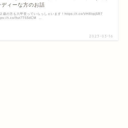
ンディーな方のお話
２歳の方も六甲登っていらっしゃいます！https://t.co/VH8ItpjSR7
tps://t.co/9ut7T5SdCM …
2023-03-16