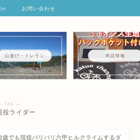
be
お問い合わせ
山遊び・トレラン
商品情報
― TAG ―
歳現役ライダー
82歳でも現役バリバリ六甲ヒルクライムするダ