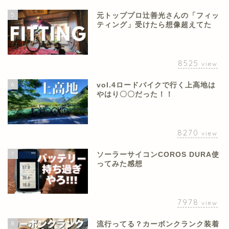
5
元トッププロ辻善光さんの「フィッ
ティング」受けたら想像超えてた
8525
view
6
vol.4ロードバイクで行く上高地は
やはり〇〇だった！！
8270
view
7
ソーラーサイコンCOROS DURA使
ってみた感想
7978
view
8
流行ってる？カーボンクランク装着