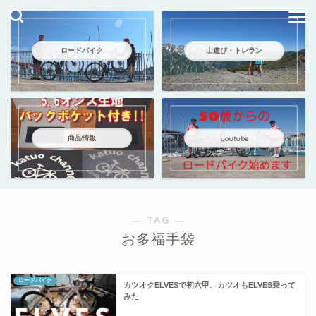
ロードバイク
山遊び・トレラン
商品情報
youtube
― TAG ―
お多福手袋
ロードバイク
カツオクELVESで初六甲、カツオもELVES乗って
みた