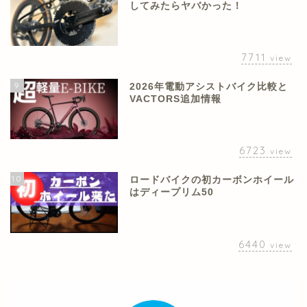
してみたらヤバかった！
7711
view
9
2026年電動アシストバイク比較と
VACTORS追加情報
6723
view
10
ロードバイクの初カーボンホイール
はディープリム50
6440
view