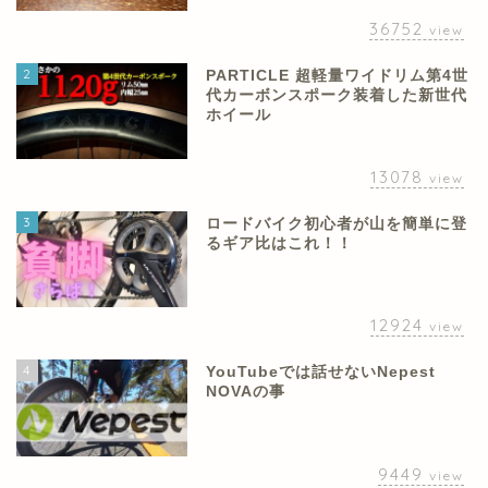
36752
view
2
PARTICLE 超軽量ワイドリム第4世
代カーボンスポーク装着した新世代
ホイール
13078
view
3
ロードバイク初心者が山を簡単に登
るギア比はこれ！！
12924
view
4
YouTubeでは話せないNepest
NOVAの事
9449
view