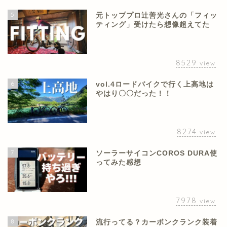
5
元トッププロ辻善光さんの「フィッ
ティング」受けたら想像超えてた
8529
view
6
vol.4ロードバイクで行く上高地は
やはり〇〇だった！！
8274
view
7
ソーラーサイコンCOROS DURA使
ってみた感想
7978
view
8
流行ってる？カーボンクランク装着