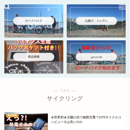
ロードバイク
山遊び・トレラン
商品情報
youtube
― TAG ―
サイクリング
商品情報
★世界初★太陽の光で無限充電？GPSサイクルコ
ンピュータは良いのか