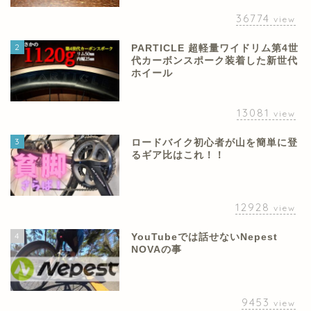
36774
view
2
PARTICLE 超軽量ワイドリム第4世
代カーボンスポーク装着した新世代
ホイール
13081
view
3
ロードバイク初心者が山を簡単に登
るギア比はこれ！！
12928
view
4
YouTubeでは話せないNepest
NOVAの事
9453
view