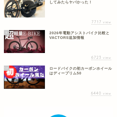
してみたらヤバかった！
7717
view
9
2026年電動アシストバイク比較と
VACTORS追加情報
6723
view
10
ロードバイクの初カーボンホイール
はディープリム50
6440
view