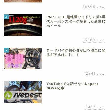
36808
view
2
PARTICLE 超軽量ワイドリム第4世
代カーボンスポーク装着した新世代
ホイール
13088
view
3
ロードバイク初心者が山を簡単に登
るギア比はこれ！！
12941
view
4
YouTubeでは話せないNepest
NOVAの事
9457
view