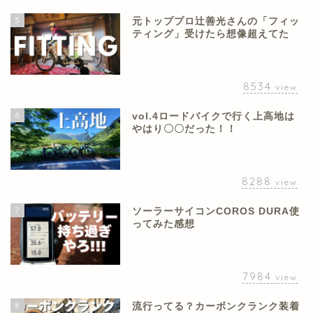
5
元トッププロ辻善光さんの「フィッ
ティング」受けたら想像超えてた
8534
view
6
vol.4ロードバイクで行く上高地は
やはり〇〇だった！！
8288
view
7
ソーラーサイコンCOROS DURA使
ってみた感想
7984
view
8
流行ってる？カーボンクランク装着