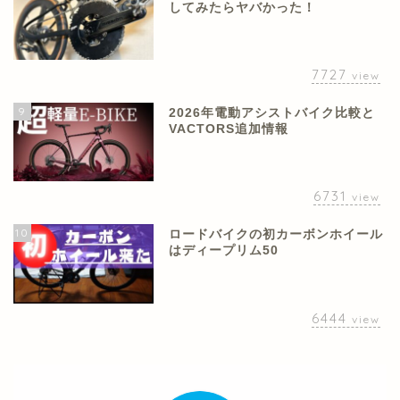
してみたらヤバかった！
7727
view
9
2026年電動アシストバイク比較と
VACTORS追加情報
6731
view
10
ロードバイクの初カーボンホイール
はディープリム50
6444
view