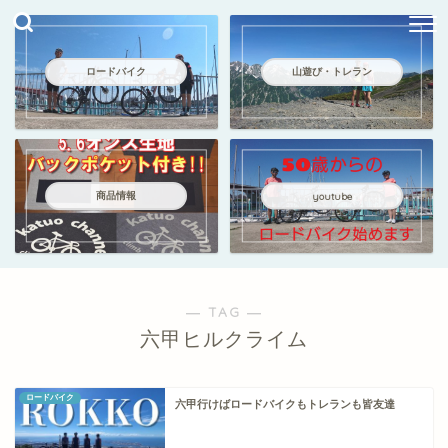
ロードバイク
山遊び・トレラン
商品情報
youtube
― TAG ―
六甲ヒルクライム
ロードバイク
六甲行けばロードバイクもトレランも皆友達