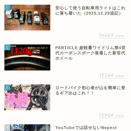
1
安心して使う自転車用ライトはこれ
に落ち着いた（2025.12.29追記）
36669
view
2
PARTICLE 超軽量ワイドリム第4世
代カーボンスポーク装着した新世代
ホイール
13064
view
3
ロードバイク初心者が山を簡単に登
るギア比はこれ！！
12904
view
4
YouTubeでは話せないNepest