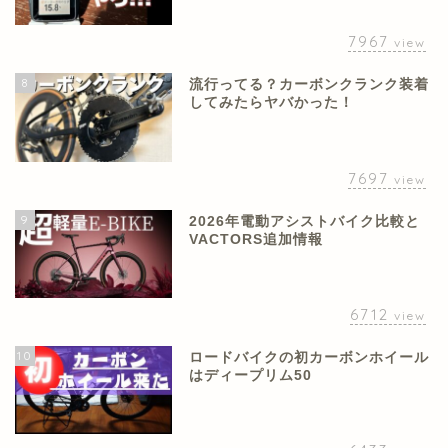
7967
view
8
流行ってる？カーボンクランク装着
してみたらヤバかった！
7697
view
9
2026年電動アシストバイク比較と
VACTORS追加情報
6712
view
10
ロードバイクの初カーボンホイール
はディープリム50