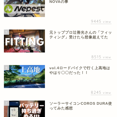
NOVAの事
9445
view
5
元トッププロ辻善光さんの「フィッ
ティング」受けたら想像超えてた
8515
view
6
vol.4ロードバイクで行く上高地は
やはり〇〇だった！！
8245
view
7
ソーラーサイコンCOROS DURA使
ってみた感想