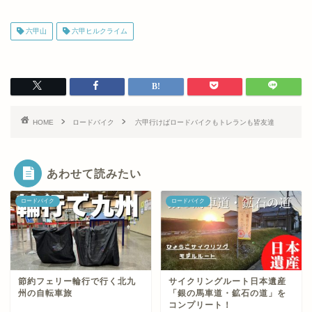
六甲山
六甲ヒルクライム
HOME
ロードバイク
六甲行けばロードバイクもトレランも皆友達
あわせて読みたい
ロードバイク
ロードバイク
節約フェリー輪行で行く北九
サイクリングルート日本遺産
州の自転車旅
「銀の馬車道・鉱石の道」を
コンプリート！