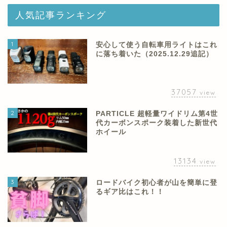
人気記事ランキング
1
安心して使う自転車用ライトはこれ
に落ち着いた（2025.12.29追記）
37057
view
2
PARTICLE 超軽量ワイドリム第4世
代カーボンスポーク装着した新世代
ホイール
13134
view
3
ロードバイク初心者が山を簡単に登
るギア比はこれ！！