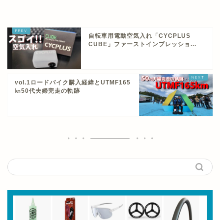
自転車用電動空気入れ「CYCPLUS
CUBE」ファーストインプレッショ...
vol.1ロードバイク購入経緯とUTMF165
㎞50代夫婦完走の軌跡