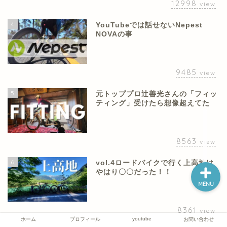
12998
view
4
YouTubeでは話せないNepest
NOVAの事
ホーム
プロフィール
9485
view
5
元トッププロ辻善光さんの「フィッ
youtube
ティング」受けたら想像超えてた
お問い合わせ
8563
view
6
vol.4ロードバイクで行く上高地は
やはり〇〇だった！！
MENU
8361
view
youtube
ホーム
プロフィール
お問い合わせ