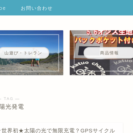
be
お問い合わせ
山遊び・トレラン
商品情報
― TAG ―
陽光発電
★世界初★太陽の光で無限充電？GPSサイクル