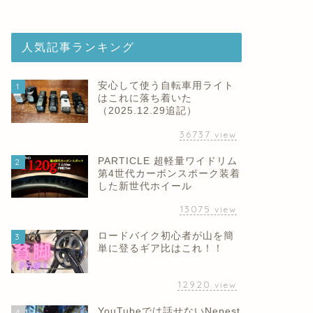
人気記事ランキング
安心して使う自転車用ライト
1
はこれに落ち着いた
（2025.12.29追記）
36737
view
PARTICLE 超軽量ワイドリム
2
第4世代カーボンスポーク装着
した新世代ホイール
13075
view
ロードバイク初心者が山を簡
3
単に登るギア比はこれ！！
12920
view
YouTubeでは話せないNepest
4