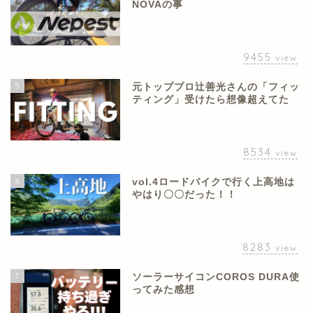
NOVAの事
9455
view
5
元トッププロ辻善光さんの「フィッ
ティング」受けたら想像超えてた
8534
view
6
vol.4ロードバイクで行く上高地は
やはり〇〇だった！！
8283
view
7
ソーラーサイコンCOROS DURA使
ってみた感想