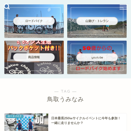
ロードバイク
山遊び・トレラン
商品情報
youtube
― TAG ―
鳥取うみなみ
ロードバイク
日本最長250㎞サイクルイベントに今年も参加！
一緒に走りませんか？