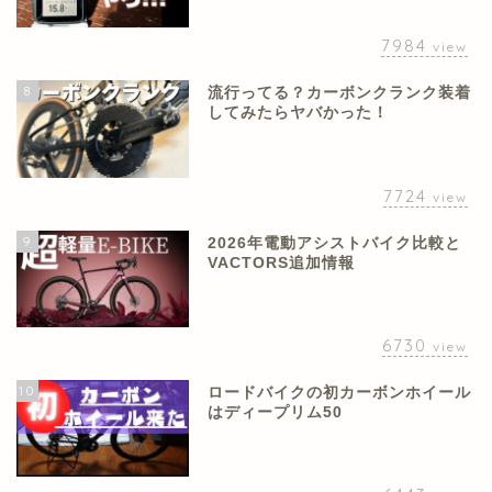
7984
view
8
流行ってる？カーボンクランク装着
してみたらヤバかった！
7724
view
9
2026年電動アシストバイク比較と
VACTORS追加情報
6730
view
10
ロードバイクの初カーボンホイール
はディープリム50