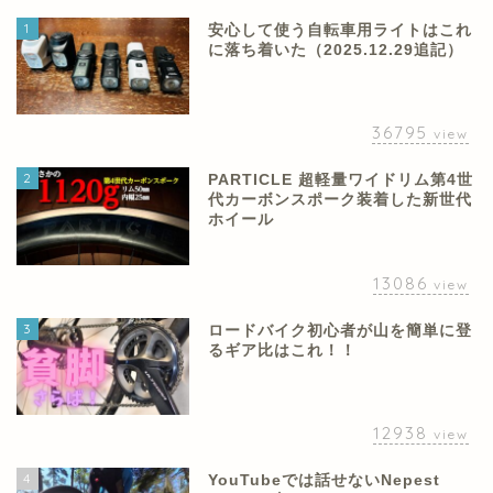
1
安心して使う自転車用ライトはこれ
に落ち着いた（2025.12.29追記）
36795
view
2
PARTICLE 超軽量ワイドリム第4世
代カーボンスポーク装着した新世代
ホイール
13086
view
3
ロードバイク初心者が山を簡単に登
るギア比はこれ！！
12938
view
4
YouTubeでは話せないNepest