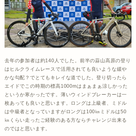
去年の参加者は約140人でした。前半の蒜山高原の登り
はヒルクライムレースで活用されても良いような緩や
かな勾配？でとてもキレイな道でした。登り切ったら
エイドでこの時期の標高1000mはまぁまぁ涼しかった
というか寒かったです。薄いウィンドブレーカーは一
枚あっても良いと思います。ロングは上級者、ミドル
は中級者となっていますがロングは100㎞ミドルは50
㎞くらい走ったご経験のある方ならチャレンジ出来る
のではと思います。