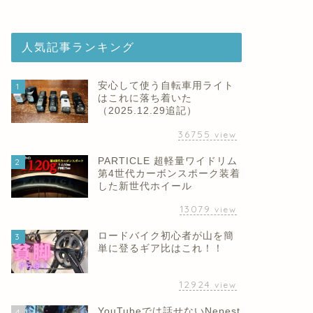
人気記事ランキング
安心して使う自転車用ライト
1
はこれに落ち着いた
（2025.12.29追記）
36755
view
PARTICLE 超軽量ワイドリム
2
第4世代カーボンスポーク装着
した新世代ホイール
13079
view
ロードバイク初心者が山を簡
3
単に登るギア比はこれ！！
12924
view
YouTubeでは話せないNepest
4