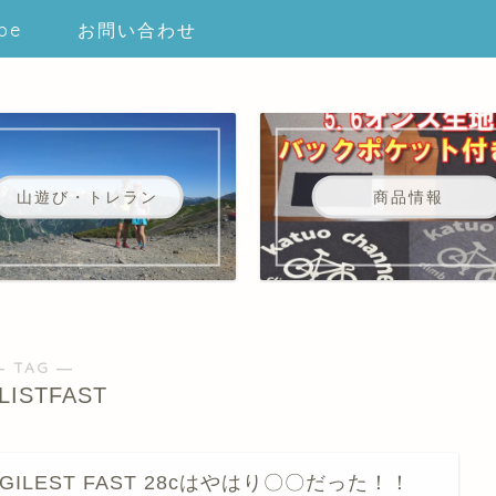
be
お問い合わせ
山遊び・トレラン
商品情報
― TAG ―
LISTFAST
AGILEST FAST 28cはやはり〇〇だった！！