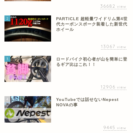
36682
view
2
PARTICLE 超軽量ワイドリム第4世
代カーボンスポーク装着した新世代
ホイール
13067
view
3
ロードバイク初心者が山を簡単に登
るギア比はこれ！！
12906
view
4
YouTubeでは話せないNepest
NOVAの事
9445
view