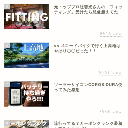
5
元トッププロ辻善光さんの「フィッ
ティング」受けたら想像超えてた
8516
view
6
vol.4ロードバイクで行く上高地は
やはり〇〇だった！！
8250
view
7
ソーラーサイコンCOROS DURA使
ってみた感想
7968
view
8
流行ってる？カーボンクランク装着