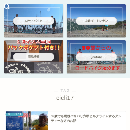
ロードバイク
山遊び・トレラン
商品情報
youtube
― TAG ―
cicli17
ロードバイク
82歳でも現役バリバリ六甲ヒルクライムするダン
ディーな方のお話