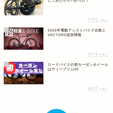
してみたらヤバかった！
7702
view
9
2026年電動アシストバイク比較と
VACTORS追加情報
6712
view
10
ロードバイクの初カーボンホイール
はディープリム50
6437
view