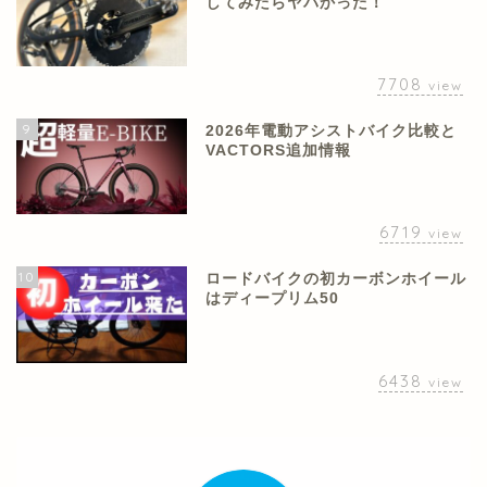
してみたらヤバかった！
7708
view
9
2026年電動アシストバイク比較と
VACTORS追加情報
6719
view
10
ロードバイクの初カーボンホイール
はディープリム50
6438
view