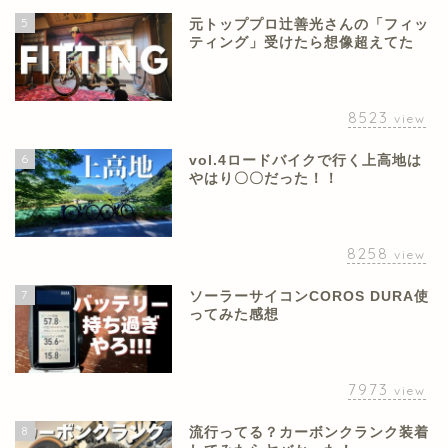
5
元トッププロ辻善光さんの「フィッ
ティング」受けたら想像超えてた
8523
view
6
vol.4ロードバイクで行く上高地は
やはり〇〇だった！！
8258
view
7
ソーラーサイコンCOROS DURA使
ってみた感想
7973
view
8
流行ってる？カーボンクランク装着