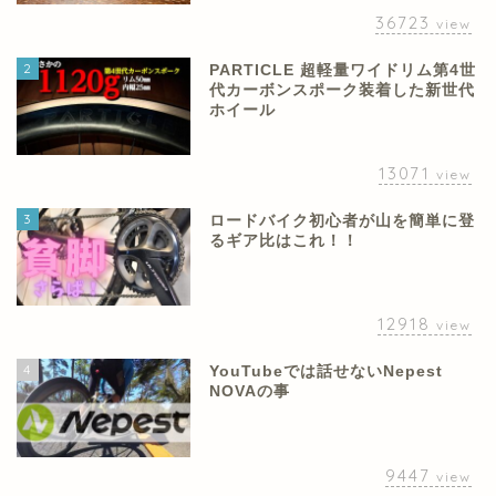
36723
view
2
PARTICLE 超軽量ワイドリム第4世
代カーボンスポーク装着した新世代
ホイール
13071
view
3
ロードバイク初心者が山を簡単に登
るギア比はこれ！！
12918
view
4
YouTubeでは話せないNepest
NOVAの事
9447
view