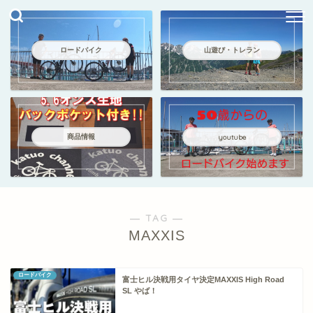
ロードバイク
山遊び・トレラン
商品情報
youtube
― TAG ―
MAXXIS
ロードバイク
富士ヒル決戦用タイヤ決定MAXXIS High Road
SL やば！