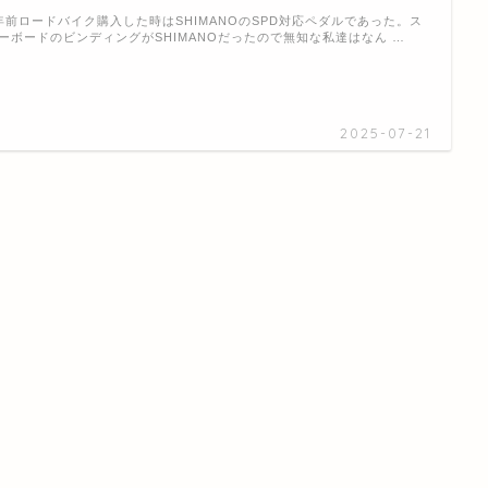
年前ロードバイク購入した時はSHIMANOのSPD対応ペダルであった。ス
ーボードのビンディングがSHIMANOだったので無知な私達はなん …
2025-07-21