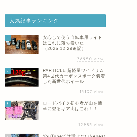
人気記事ランキング
安心して使う自転車用ライト
1
はこれに落ち着いた
（2025.12.29追記）
36950
view
PARTICLE 超軽量ワイドリム
2
第4世代カーボンスポーク装着
した新世代ホイール
13107
view
ロードバイク初心者が山を簡
3
単に登るギア比はこれ！！
12983
view
YouTubeでは話せないNepest
4