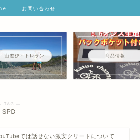
be
お問い合わせ
山遊び・トレラン
商品情報
― TAG ―
SPD
YouTubeでは話せない激安クリートについて