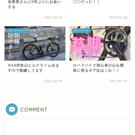
由香里さんに5年ぶりにお会い
〇〇だった！！
する
2022-01-31
2024-02-06
ロードバイク
ロードバイク
4/10伊吹山ヒルクライム出ま
ロードバイク初心者が山を簡
すので朝練してます
単に登るギア比はこれ！！
2022-04-03
2021-07-24
COMMENT