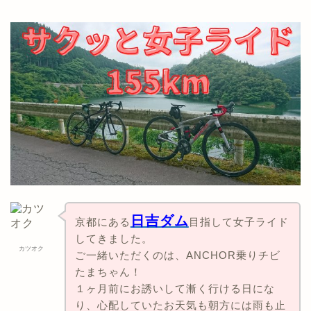
日吉ダム
京都にある
目指して女子ライド
してきました。
カツオク
ご一緒いただくのは、ANCHOR乗りチビ
たまちゃん！
１ヶ月前にお誘いして漸く行ける日にな
り、心配していたお天気も朝方には雨も止