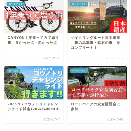
ロードバイク
ロードバイク
CANYON１年乗ってみて思う
サイクリングルート日本遺産
事、良かった点・悪かった点
「銀の馬車道・鉱石の道」を
コンプリート！
2023-03-21
2022-11-17
旅・観光
ロードバイク
2025.9.7コウノトリチャレン
ロードバイクの安全講習会に
ジライド試走120㎞1400mUP
参加
2025-07-14
2021-10-03