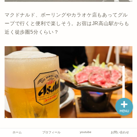
マクドナルド、ボーリングやカラオケ店もあってグル
ープで行くと便利で楽しそう。お宿はJR高山駅からも
ホーム
近く徒歩圏5分くらい？
プロフィール
youtube
お問い合わせ
MENU
私達はせっかくなので夕飯はJR高山駅近くの居酒屋さ
youtube
ホーム
プロフィール
お問い合わせ