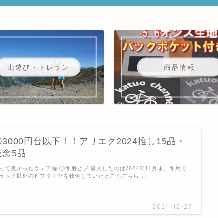
山遊び・トレラン
商品情報
①3000円台以下！！アリエク2024推し15品・
残念5品
って良かったウェア編 ①冬用ビブ 購入したのは2024年11月末、冬用で
ラック以外のビブタイツを物色していたところこちら …
2024-12-27