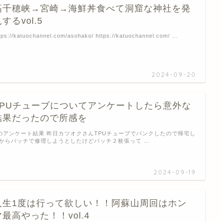
高千穂峡→宮崎→海鮮丼食べて洞窟な神社を発
するvol.5
tps://katuochannel.com/asohako/ https://katuochannel.com/ …
2024-09-20
TPUチューブについてアンケートしたら意外な
結果だったので所感を
のアンケート結果 昨日カツオクさんTPUチューブでパンクしたので帰宅し
からパッチで修理しようとしたけどパッチ２枚張って …
2024-09-19
人生1度は行って欲しい！！阿蘇山周回はホン
マ最高やった！！vol.4