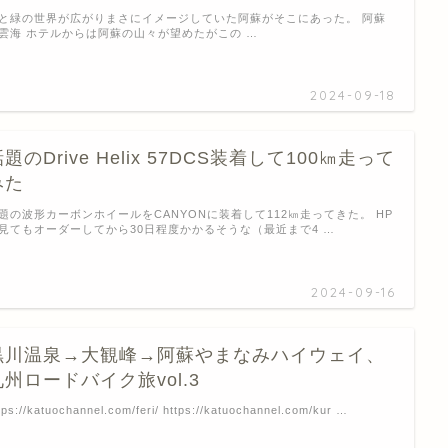
と緑の世界が広がりまさにイメージしていた阿蘇がそこにあった。 阿蘇
雲海 ホテルからは阿蘇の山々が望めたがこの …
2024-09-18
題のDrive Helix 57DCS装着して100㎞走って
みた
題の波形カーボンホイールをCANYONに装着して112㎞走ってきた。 HP
見てもオーダーしてから30日程度かかるそうな（最近まで4 …
2024-09-16
黒川温泉→大観峰→阿蘇やまなみハイウェイ、
九州ロードバイク旅vol.3
tps://katuochannel.com/feri/ https://katuochannel.com/kur …