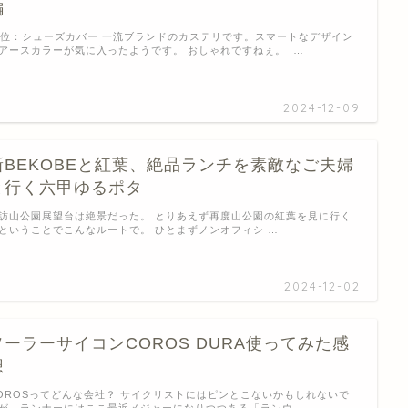
編
1位：シューズカバー 一流ブランドのカステリです。スマートなデザイン
アースカラーが気に入ったようです。 おしゃれですねぇ。 …
2024-12-09
新BEKOBEと紅葉、絶品ランチを素敵なご夫婦
と行く六甲ゆるポタ
訪山公園展望台は絶景だった。 とりあえず再度山公園の紅葉を見に行く
ということでこんなルートで。 ひとまずノンオフィシ …
2024-12-02
ソーラーサイコンCOROS DURA使ってみた感
想
OROSってどんな会社？ サイクリストにはピンとこないかもしれないで