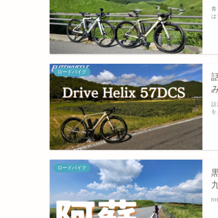
青
は
ロードバイク
話
話
を
ロードバイク
ht