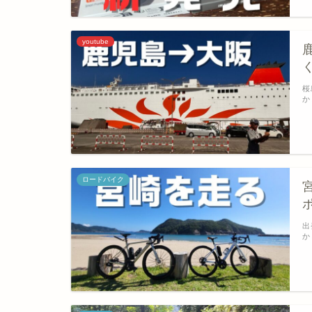
youtube
桜
か
ロードバイク
出
か