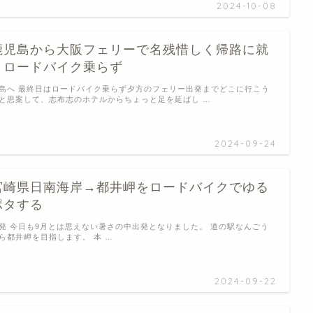
2024-10-08
鹿児島から大阪フェリーで名残惜しく帰路に就
くロードバイク乗らず
島へ 最終日はロードバイク乗らず夕方のフェリー出発までどこに行こう
と思案して、志布志のホテルからちょっと足を延ばし …
2024-09-24
宮崎県日南海岸→都井岬をロードバイクでゆる
ポタする
発 今日も9月とは思えない暑さの中出発となりました。 道の駅なんごう
ら都井岬を目指します。 本 …
2024-09-22