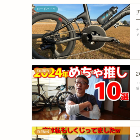
ロードバイク
チ
ギ
商品情報
「
感
商品情報