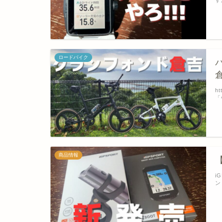
す
ロードバイク
h
「
商品情報
【
i
ン