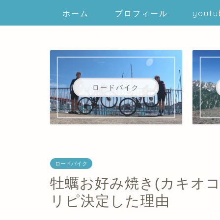
ホーム
プロフィール
youtu
ロードバイク
ロードバイク
牡蠣お好み焼き(カキオ
リピ決定した理由