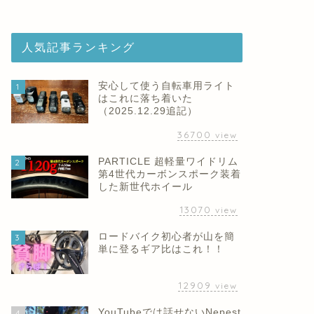
人気記事ランキング
安心して使う自転車用ライト
1
はこれに落ち着いた
（2025.12.29追記）
36700
view
PARTICLE 超軽量ワイドリム
2
第4世代カーボンスポーク装着
した新世代ホイール
13070
view
ロードバイク初心者が山を簡
3
単に登るギア比はこれ！！
12909
view
YouTubeでは話せないNepest
4