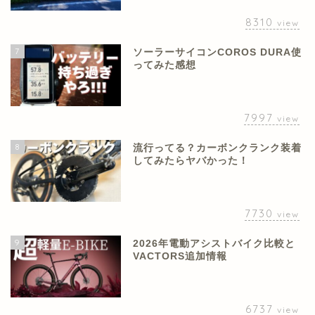
8310
view
7
ソーラーサイコンCOROS DURA使
ってみた感想
7997
view
8
流行ってる？カーボンクランク装着
してみたらヤバかった！
7730
view
9
2026年電動アシストバイク比較と
VACTORS追加情報
6737
view