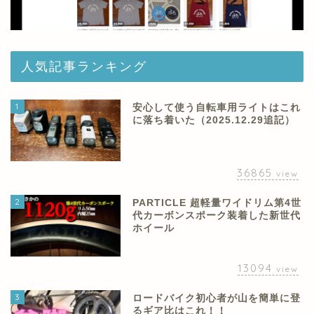
人気記事ランキング
1
安心して使う自転車用ライトはこれ
に落ち着いた（2025.12.29追記）
36865
view
2
PARTICLE 超軽量ワイドリム第4世
代カーボンスポーク装着した新世代
ホイール
13094
view
3
ロードバイク初心者が山を簡単に登
るギア比はこれ！！