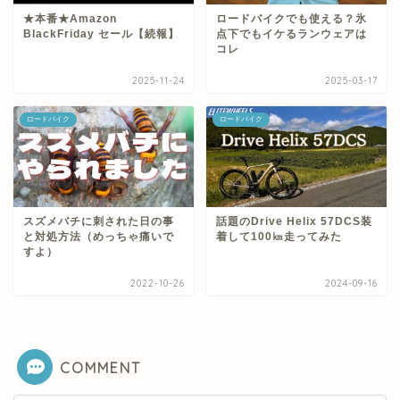
★本番★Amazon
ロードバイクでも使える？氷
BlackFriday セール【続報】
点下でもイケるランウェアは
コレ
2025-11-24
2025-03-17
ロードバイク
ロードバイク
スズメバチに刺された日の事
話題のDrive Helix 57DCS装
と対処方法（めっちゃ痛いで
着して100㎞走ってみた
すよ）
2022-10-26
2024-09-16
COMMENT