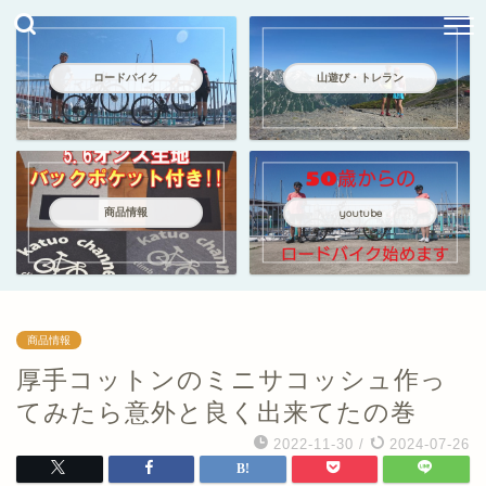
ロードバイク
山遊び・トレラン
商品情報
youtube
商品情報
厚手コットンのミニサコッシュ作っ
てみたら意外と良く出来てたの巻
2022-11-30
/
2024-07-26