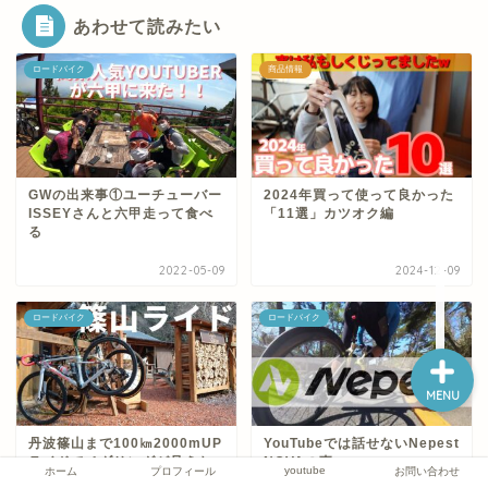
あわせて読みたい
ロードバイク
商品情報
ホーム
プロフィール
GWの出来事①ユーチューバー
2024年買って使って良かった
youtube
ISSEYさんと六甲走って食べ
「11選」カツオク編
る
お問い合わせ
2022-05-09
2024-12-09
ロードバイク
ロードバイク
MENU
丹波篠山まで100㎞2000mUP
YouTubeでは話せないNepest
ライドでペダリングが見えた
NOVAの事
youtube
ホーム
プロフィール
お問い合わせ
かも