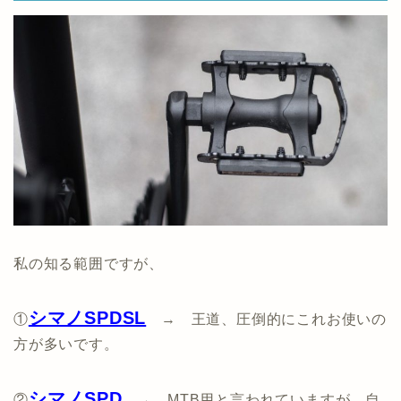
私の知る範囲ですが、
シマノSPDSL
①
→ 王道、圧倒的にこれお使いの
方が多いです。
シマノSPD
②
→ MTB用と言われていますが、自