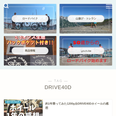
ロードバイク
山遊び・トレラン
商品情報
youtube
― TAG ―
DRIVE40D
ロードバイク
約1年乗ってみた1200g台DRIVE40Dホイールの感
想