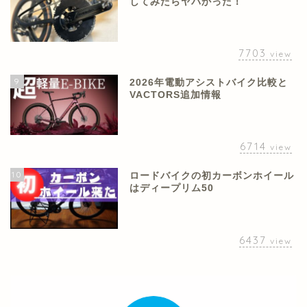
してみたらヤバかった！
7703
view
9
2026年電動アシストバイク比較と
VACTORS追加情報
6714
view
10
ロードバイクの初カーボンホイール
はディープリム50
6437
view