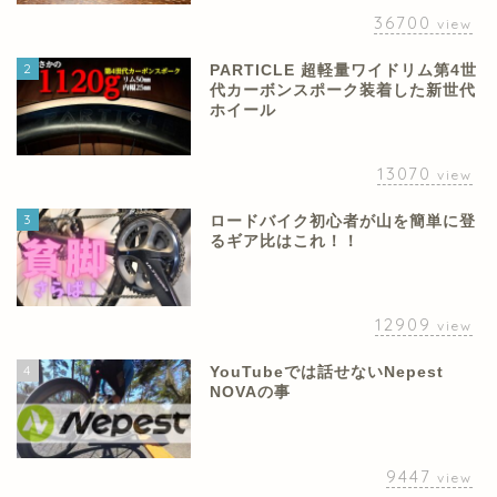
36700
view
2
PARTICLE 超軽量ワイドリム第4世
代カーボンスポーク装着した新世代
ホイール
13070
view
3
ロードバイク初心者が山を簡単に登
るギア比はこれ！！
12909
view
4
YouTubeでは話せないNepest
NOVAの事
9447
view