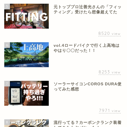
5
元トッププロ辻善光さんの「フィッ
ティング」受けたら想像超えてた
8520
view
6
vol.4ロードバイクで行く上高地は
やはり〇〇だった！！
8253
view
7
ソーラーサイコンCOROS DURA使
ってみた感想
7971
view
8
流行ってる？カーボンクランク装着