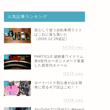
人気記事ランキング
安心して使う自転車用ライト
1
はこれに落ち着いた
（2025.12.29追記）
36730
view
PARTICLE 超軽量ワイドリム
2
第4世代カーボンスポーク装着
した新世代ホイール
13075
view
ロードバイク初心者が山を簡
3
単に登るギア比はこれ！！
12918
view
YouTubeでは話せないNepest
4