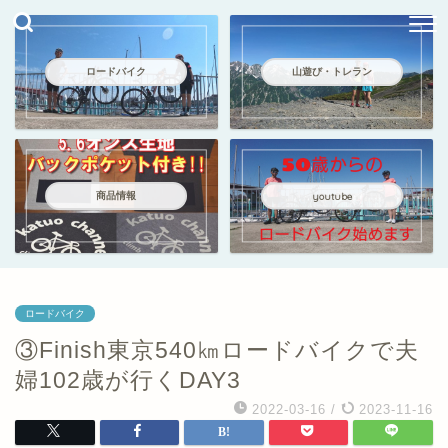
ロードバイク
山遊び・トレラン
商品情報
youtube
ロードバイク
③Finish東京540㎞ロードバイクで夫
婦102歳が行くDAY3
2022-03-16
/
2023-11-16