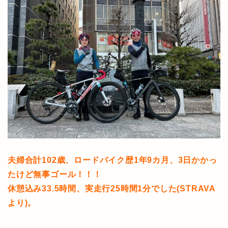
夫婦合計102歳、ロードバイク歴1年9カ月、3日かかっ
たけど無事ゴール！！！
休憩込み33.5時間、実走行25時間1分でした(STRAVA
より)。