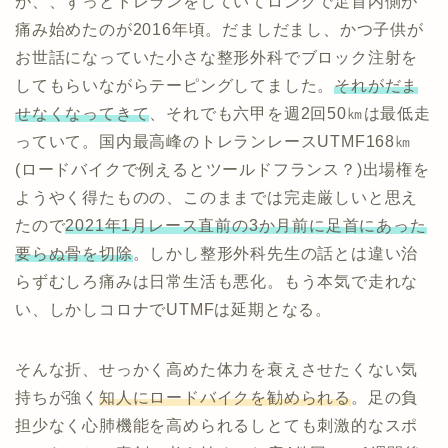
が、、ずっとトレランをしていてロングで足首内側が
痛み始めたのが2016年頃。だましだまし、かつ子供が
お世話になっていた小さな整形外科でブロック注射を
してもらいながらテーピングしてました。
それがだま
せなくなってきて
、それでも六甲を週2回50㎞は最低走
っていて。国内最高峰のトレランレースUTMF168㎞
(ロードバイクで例えるとツールドフランス？)出場権を
ようやく得たものの、このままでは完走厳しいと思え
たので
2021年1月レース直前の3か月前に足首にあった
要らぬ骨を切除
。しかし整形外科先生の話とは違い治
らずむしろ痛みは日常生活も悪化。もう本気で走れな
い、しかしコロナでUTMFは延期となる。
そんな折、せっかく高めた体力を衰えさせたくない気
持ちが強く
知人にロードバイクを勧められる
。足の負
担少なく心肺機能を高められるしとても刺激的なスポ