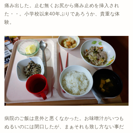
痛み出した。止む無くお尻から痛み止めを挿入され
た・・。小学校以来40年ぶりであろうか、貴重な体
験。
病院のご飯は意外と悪くなかった。お味噌汁がいつも
ぬるいのには閉口したが、まぁそれも致し方ない事だ