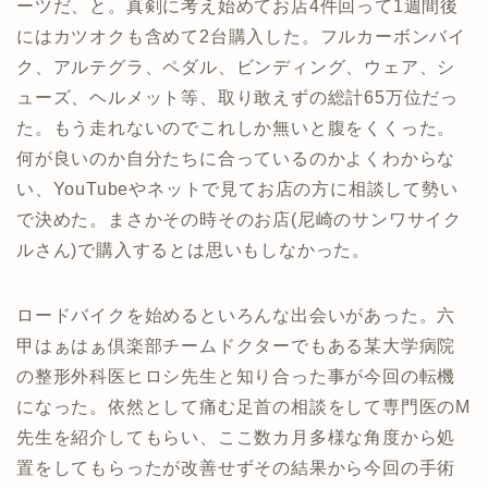
ーツだ、と。真剣に考え始めてお店4件回って1週間後
にはカツオクも含めて2台購入した。フルカーボンバイ
ク、アルテグラ、ペダル、ビンディング、ウェア、シ
ューズ、ヘルメット等、取り敢えずの総計65万位だっ
た。もう走れないのでこれしか無いと腹をくくった。
何が良いのか自分たちに合っているのかよくわからな
い、YouTubeやネットで見てお店の方に相談して勢い
で決めた。まさかその時そのお店(尼崎のサンワサイク
ルさん)で購入するとは思いもしなかった。
ロードバイクを始めるといろんな出会いがあった。六
甲はぁはぁ倶楽部チームドクターでもある某大学病院
の整形外科医ヒロシ先生と知り合った事が今回の転機
になった。依然として痛む足首の相談をして専門医のM
先生を紹介してもらい、ここ数カ月多様な角度から処
置をしてもらったが改善せずその結果から今回の手術