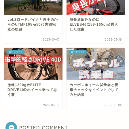
vol.2ロードバイクと再手術か
身長適応外なのに
らのUTMF165㎞50代夫婦完
ELVES46(158-165cm)購入
走の軌跡
した理由
2023-09-07
2023-03-18
ロードバイク
ロードバイク
激軽1200g台ELITE
カーボンホイール試乗会と愛
DRIVE40Dホイール乗って思
車チェックをイベントでして
う事
みた結果
2023-02-19
2022-11-06
POSTED COMMENT