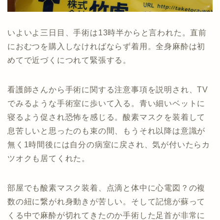
いよいよ三日目、手術は13時半からと言われた。直前
におむつを購入しなければならず着用。全身麻酔は初
めてで近づくにつれて緊張する。
看護師さんから手術に関する注意事項を説明され、TV
でみるような手術室に歩いて入る。青い細いベットに
寝るよう促され恐怖を感じる。酸素マスクを装着して
息苦しいと思ったのも束の間、もうそれ以降は意識が
無く1時間後には自分の病室に戻され、気が付いたらカ
ツオクも居てくれた。
部屋でも酸素マスク装着、点滴と体中に心電図？の複
数の紐に繋がれ身動きが苦しい。そして記憶が蘇って
くる中で麻酔が切れてきたのか手術した足首が非常に