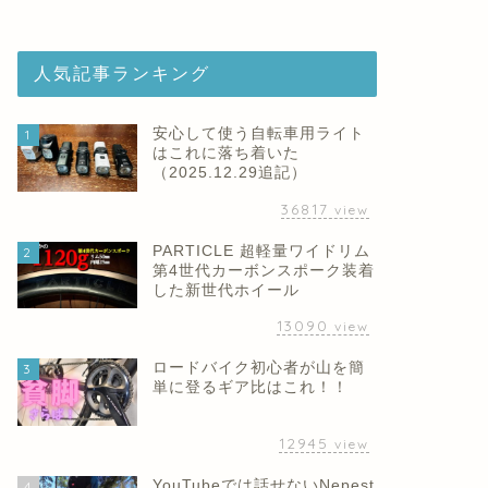
人気記事ランキング
安心して使う自転車用ライト
1
はこれに落ち着いた
（2025.12.29追記）
36817
view
PARTICLE 超軽量ワイドリム
2
第4世代カーボンスポーク装着
した新世代ホイール
13090
view
ロードバイク初心者が山を簡
3
単に登るギア比はこれ！！
12945
view
YouTubeでは話せないNepest
4