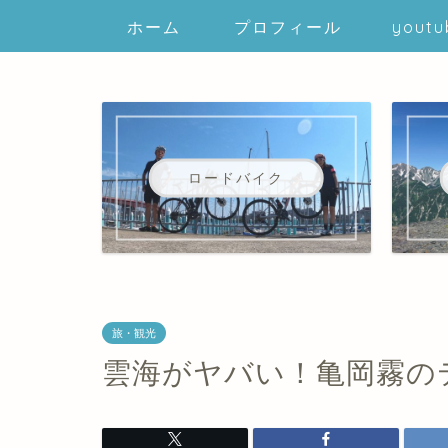
ホーム
プロフィール
youtu
ロードバイク
旅・観光
雲海がヤバい！亀岡霧の