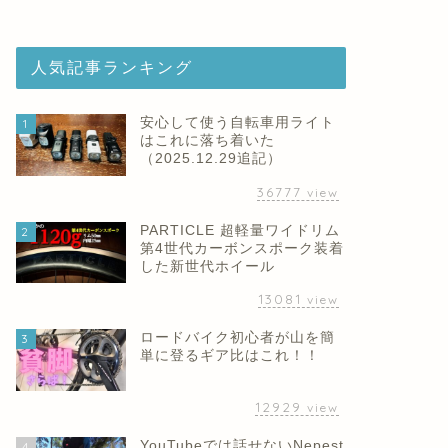
人気記事ランキング
安心して使う自転車用ライト
1
はこれに落ち着いた
（2025.12.29追記）
36777
view
PARTICLE 超軽量ワイドリム
2
第4世代カーボンスポーク装着
した新世代ホイール
13081
view
ロードバイク初心者が山を簡
3
単に登るギア比はこれ！！
12929
view
YouTubeでは話せないNepest
4