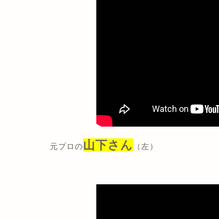
山下さん
元プロの
（左）