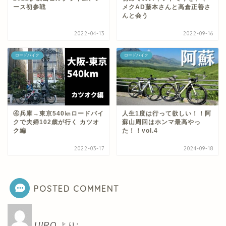
ース初参戦
メクAD藤本さんと高倉正善さ
んと会う
2022-04-13
2022-09-16
ロードバイク
ロードバイク
④兵庫→東京540㎞ロードバイ
人生1度は行って欲しい！！阿
クで夫婦102歳が行く カツオ
蘇山周回はホンマ最高やっ
ク編
た！！vol.4
2022-03-17
2024-09-18
POSTED COMMENT
UIRO
より: