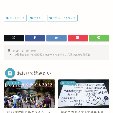
ロードバイク
ひまわり
小野市サイクリング
HOME
旅・観光
小野市ひまわりの丘公園と東ルートゆるポタ、兵庫ひまわり見頃表
あわせて読みたい
ロードバイク
ロードバイク
2022伊吹山ヒルクライム、レ
初めてのズイフトで今をトキ