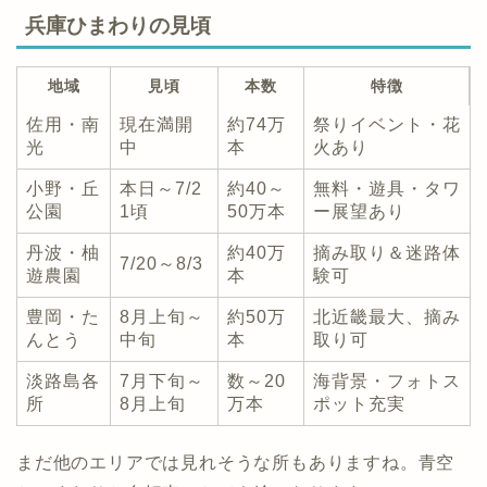
兵庫ひまわりの見頃
地域
見頃
本数
特徴
佐用・南
現在満開
約74万
祭りイベント・花
光
中
本
火あり
小野・丘
本日～7/2
約40～
無料・遊具・タワ
公園
1頃
50万本
ー展望あり
丹波・柚
約40万
摘み取り＆迷路体
7/20～8/3
遊農園
本
験可
豊岡・た
8月上旬～
約50万
北近畿最大、摘み
んとう
中旬
本
取り可
淡路島各
7月下旬～
数～20
海背景・フォトス
所
8月上旬
万本
ポット充実
まだ他のエリアでは見れそうな所もありますね。青空