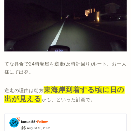
てな具合で24時岩屋を逆走(反時計回り)ルート、お一人
様にて出発。
東海岸到着する頃に日の
逆走の理由は朝方
出が見える
かも、といった計画で。