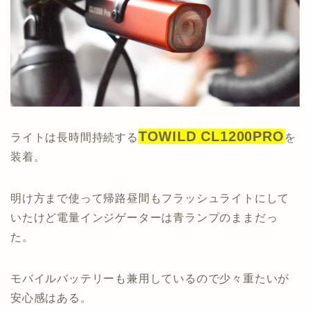
TOWILD CL1200PRO
ライトは長時間持続する
を
装着。
明け方まで使って帰路昼間もフラッシュライトにして
いたけど電量インジゲーターは青ランプのままだっ
た。
モバイルバッテリーも兼用しているので少々重たいが
安心感はある。