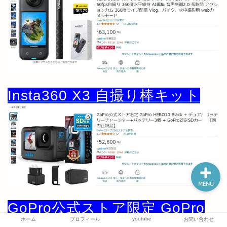
ホーム
プロフィール
Insta360 X3 自撮り棒キット
youtube
お問い合わせ
MENU
GoPro公式ストア限定 GoPro
youtube
ホーム
プロフィール
お問い合わせ
HERO10 Black