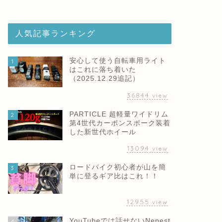
人気記事ランキング
安心して使う自転車用ライト
1
はこれに落ち着いた
（2025.12.29追記）
36844
view
PARTICLE 超軽量ワイドリム
2
第4世代カーボンスポーク装着
した新世代ホイール
13094
view
ロードバイク初心者が山を簡
3
単に登るギア比はこれ！！
12955
view
YouTubeでは話せないNepest
4