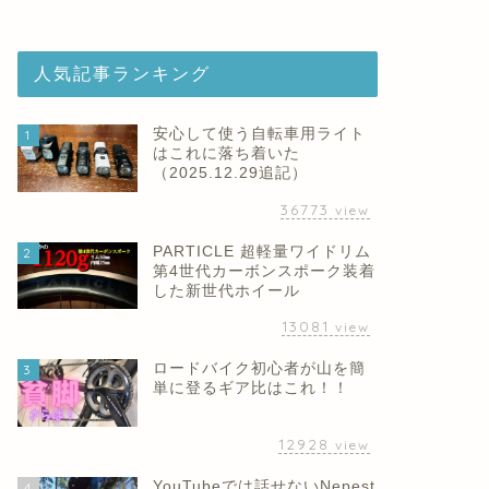
人気記事ランキング
安心して使う自転車用ライト
1
はこれに落ち着いた
（2025.12.29追記）
36773
view
PARTICLE 超軽量ワイドリム
2
第4世代カーボンスポーク装着
した新世代ホイール
13081
view
ロードバイク初心者が山を簡
3
単に登るギア比はこれ！！
12928
view
YouTubeでは話せないNepest
4