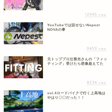
12945
view
4
YouTubeでは話せないNepest
NOVAの事
9459
view
5
元トッププロ辻善光さんの「フィッ
ティング」受けたら想像超えてた
8534
view
6
vol.4ロードバイクで行く上高地は
やはり〇〇だった！！