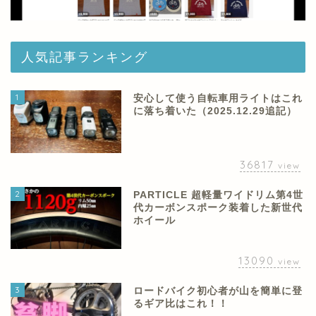
人気記事ランキング
1
安心して使う自転車用ライトはこれ
に落ち着いた（2025.12.29追記）
36817
view
2
PARTICLE 超軽量ワイドリム第4世
代カーボンスポーク装着した新世代
ホイール
13090
view
3
ロードバイク初心者が山を簡単に登
るギア比はこれ！！