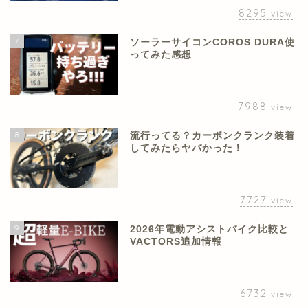
8295
view
7
ソーラーサイコンCOROS DURA使
ってみた感想
7988
view
8
流行ってる？カーボンクランク装着
してみたらヤバかった！
7727
view
9
2026年電動アシストバイク比較と
VACTORS追加情報
6732
view