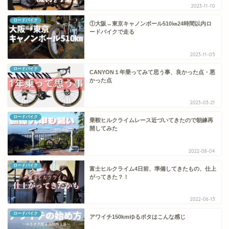
2023-11-10
ロードバイク
①大阪→東京キャノンボール510㎞24時間以内ロ
ードバイクで走る
2023-11-05
ロードバイク
CANYON１年乗ってみて思う事、良かった点・悪
かった点
2023-03-21
ロードバイク
乗鞍ヒルクライムレース近づいてきたので朝練再
開してみた
2022-08-04
ロードバイク
富士ヒルクライム4日前、準備してきたもの、仕上
がってきた？！
2022-06-13
ロードバイク
アワイチ150kmゆるポタはこんな感じ