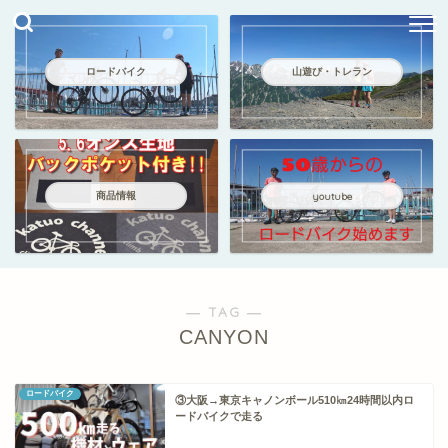
ロードバイク
山遊び・トレラン
商品情報
youtube
― TAG ―
CANYON
ロードバイク
③大阪→東京キャノンボール510㎞24時間以内ロ
ードバイクで走る