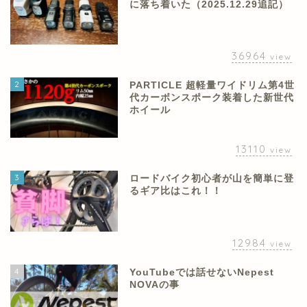
に落ち着いた（2025.12.29追記）
36964
view
2
PARTICLE 超軽量ワイドリム第4世
代カーボンスポーク装着した新世代
ホイール
13110
view
3
ロードバイク初心者が山を簡単に登
るギア比はこれ！！
12984
view
4
YouTubeでは話せないNepest
NOVAの事