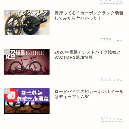
8005
view
8
流行ってる？カーボンクランク装着
してみたらヤバかった！
7738
view
9
2026年電動アシストバイク比較と
VACTORS追加情報
6755
view
10
ロードバイクの初カーボンホイール
はディープリム50
6457
view