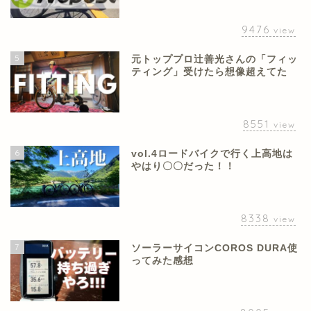
9476
view
5
元トッププロ辻善光さんの「フィッ
ティング」受けたら想像超えてた
8551
view
6
vol.4ロードバイクで行く上高地は
やはり〇〇だった！！
8338
view
7
ソーラーサイコンCOROS DURA使
ってみた感想