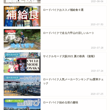
2021-08-06
商品情報
ロードバイクおススメ補給食６選
2021-07-30
youtube
ロードバイクで走る六甲山の涼しいルート
2021-07-28
ロードバイク
サイクルモード大阪2021 夏の祭典 《速報》
2021-07-26
ロードバイク
ロードバイク人気メーカーランキング by愛車チェ
ック
2021-07-25
山遊び・トレラン
ロードバイク始める前の趣味