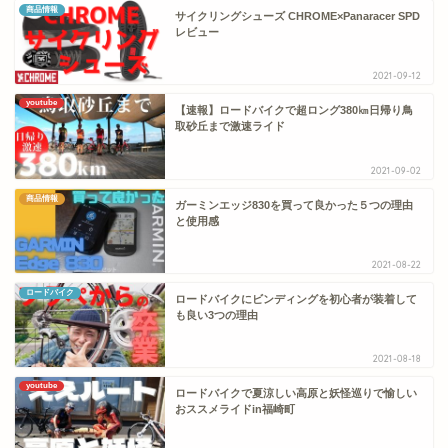
商品情報
サイクリングシューズ CHROME×Panaracer SPD
レビュー
2021-09-12
youtube
【速報】ロードバイクで超ロング380㎞日帰り鳥
取砂丘まで激速ライド
2021-09-02
商品情報
ガーミンエッジ830を買って良かった５つの理由
と使用感
2021-08-22
ロードバイク
ロードバイクにビンディングを初心者が装着して
も良い3つの理由
2021-08-18
youtube
ロードバイクで夏涼しい高原と妖怪巡りで愉しい
おススメライドin福崎町