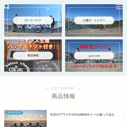
ロードバイク
山遊び・トレラン
商品情報
youtube
― CATEGORY ―
商品情報
ロードバイク
今日のアワイチ147㎞NEWホイール使ってみた