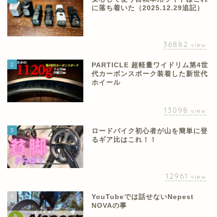
に落ち着いた（2025.12.29追記）
36882
view
2
PARTICLE 超軽量ワイドリム第4世
代カーボンスポーク装着した新世代
ホイール
13098
view
3
ロードバイク初心者が山を簡単に登
るギア比はこれ！！
12961
view
4
YouTubeでは話せないNepest
NOVAの事