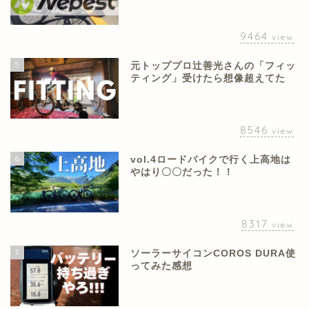
9464
view
5
元トッププロ辻善光さんの「フィッ
ティング」受けたら想像超えてた
8546
view
6
vol.4ロードバイクで行く上高地は
やはり〇〇だった！！
8317
view
7
ソーラーサイコンCOROS DURA使
ってみた感想